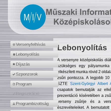
Versenyfelhívás
Lebonyolítás
Lebonyolítás
A versenyre középiskolás diá
Díjazás
szükséges egy pályamunka f
elkészített munka rövid 2 olda
Szponzorok
zsűri pontozza. A legjobb 10
SZTE
Szent-Györgyi Albert 
Program
csapatok bemutatják az elké
Regisztráció
prezentáció kíséretében a zs
verseny zsűrije és a verse
Programbizottság
észrevételeiket. A bemutatott