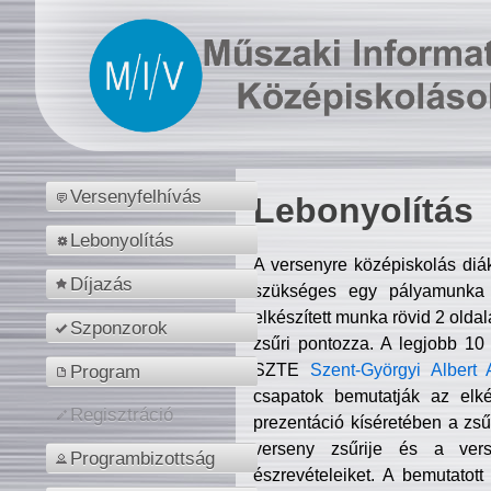
Versenyfelhívás
Lebonyolítás
Lebonyolítás
A versenyre középiskolás diá
Díjazás
szükséges egy pályamunka f
elkészített munka rövid 2 olda
Szponzorok
zsűri pontozza. A legjobb 10
SZTE
Szent-Györgyi Albert 
Program
csapatok bemutatják az elké
Regisztráció
prezentáció kíséretében a zs
verseny zsűrije és a verse
Programbizottság
észrevételeiket. A bemutatott