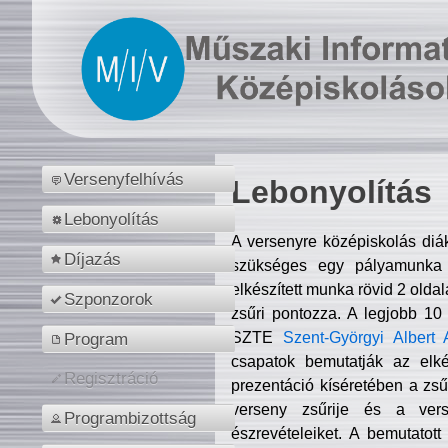
Versenyfelhívás
Lebonyolítás
Lebonyolítás
A versenyre középiskolás diá
Díjazás
szükséges egy pályamunka f
elkészített munka rövid 2 olda
Szponzorok
zsűri pontozza. A legjobb 10
SZTE
Szent-Györgyi Albert 
Program
csapatok bemutatják az elké
Regisztráció
prezentáció kíséretében a zs
verseny zsűrije és a verse
Programbizottság
észrevételeiket. A bemutatott