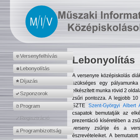
Versenyfelhívás
Lebonyolítás
Lebonyolítás
A versenyre középiskolás diá
Díjazás
szükséges egy pályamunka f
elkészített munka rövid 2 olda
Szponzorok
zsűri pontozza. A legjobb 10
SZTE
Szent-Györgyi Albert 
Program
csapatok bemutatják az elké
Regisztráció
prezentáció kíséretében a zs
verseny zsűrije és a verse
Programbizottság
észrevételeiket. A bemutatott