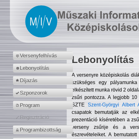
Versenyfelhívás
Lebonyolítás
Lebonyolítás
A versenyre középiskolás diá
Díjazás
szükséges egy pályamunka f
elkészített munka rövid 2 olda
Szponzorok
zsűri pontozza. A legjobb 10
SZTE
Szent-Györgyi Albert 
Program
csapatok bemutatják az elké
Regisztráció
prezentáció kíséretében a zs
verseny zsűrije és a verse
Programbizottság
észrevételeiket. A bemutatott