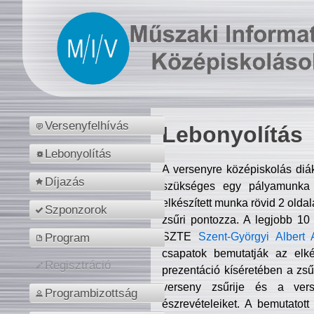
Versenyfelhívás
Lebonyolítás
Lebonyolítás
A versenyre középiskolás diá
Díjazás
szükséges egy pályamunka f
elkészített munka rövid 2 olda
Szponzorok
zsűri pontozza. A legjobb 10
SZTE
Szent-Györgyi Albert 
Program
csapatok bemutatják az elké
Regisztráció
prezentáció kíséretében a zs
verseny zsűrije és a verse
Programbizottság
észrevételeiket. A bemutatott