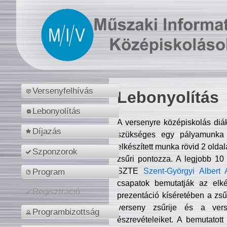
Versenyfelhívás
Lebonyolítás
Lebonyolítás
A versenyre középiskolás diá
Díjazás
szükséges egy pályamunka f
elkészített munka rövid 2 olda
Szponzorok
zsűri pontozza. A legjobb 10
SZTE
Szent-Györgyi Albert 
Program
csapatok bemutatják az elké
Regisztráció
prezentáció kíséretében a zs
verseny zsűrije és a verse
Programbizottság
észrevételeiket. A bemutatott