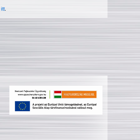
itt
.