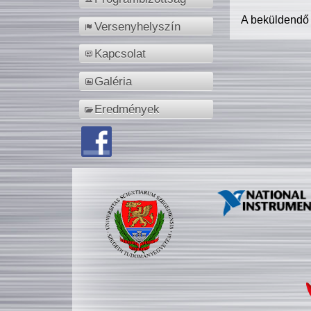
A beküldendő
Versenyhelyszín
Kapcsolat
Galéria
Eredmények