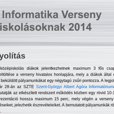
olítás
középiskolás diákok jelentkezhetnek maximum 3 fős csa
ltöltése a verseny hivatalos honlapjára, mely a diákok által e
A beküldött pályamunkákat egy négytagú zsűri pontozza. A legj
uár 28-án az SZTE
Szent-Györgyi Albert Agóra Informatórium
tatják az elkészített rendszert működés közben egy rövid 10-12
rezentáció hossza maximum 15 perc, mely végén a verseny 
déseiket, jelezhetik észrevételeiket. A bemutatott pályamunkák r
.