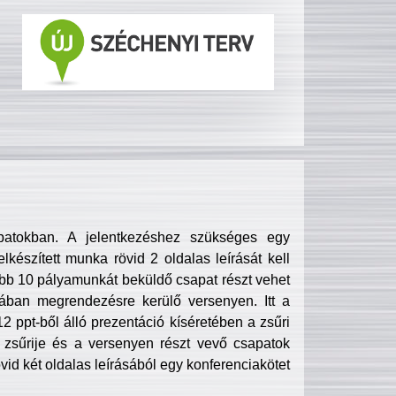
patokban. A jelentkezéshez szükséges egy
lkészített munka rövid 2 oldalas leírását kell
obb 10 pályamunkát beküldő csapat részt vehet
ában megrendezésre kerülő versenyen. Itt a
 ppt-ből álló prezentáció kíséretében a zsűri
zsűrije és a versenyen részt vevő csapatok
övid két oldalas leírásából egy konferenciakötet