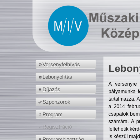
Versenyfelhívás
Lebony
Lebonyolítás
A versenyre 
Díjazás
pályamunka fe
tartalmazza. 
Szponzorok
a 2014 febr
csapatok bemu
Program
számára. A p
Regisztráció
feltehetik kér
is készül majd
Programbizottság