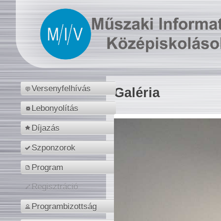
Versenyfelhívás
Galéria
Lebonyolítás
Díjazás
Szponzorok
Program
Regisztráció
Programbizottság