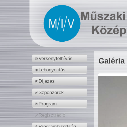
Versenyfelhívás
Galéria
Lebonyolítás
Díjazás
Szponzorok
Program
Regisztráció
Programbizottság