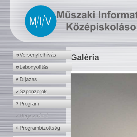
Versenyfelhívás
Galéria
Lebonyolítás
Díjazás
Szponzorok
Program
Regisztráció
Programbizottság