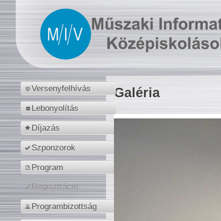
Versenyfelhívás
Galéria
Lebonyolítás
Díjazás
Szponzorok
Program
Regisztráció
Programbizottság