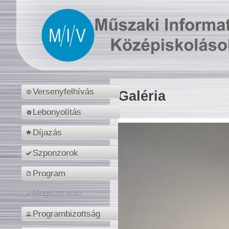
Versenyfelhívás
Galéria
Lebonyolítás
Díjazás
Szponzorok
Program
Regisztráció
Programbizottság