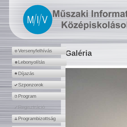
Versenyfelhívás
Galéria
Lebonyolítás
Díjazás
Szponzorok
Program
Regisztráció
Programbizottság