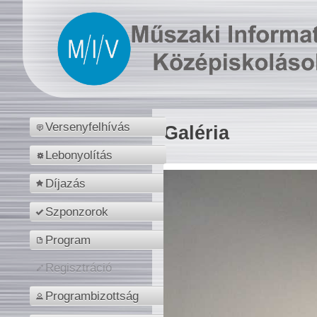
Versenyfelhívás
Galéria
Lebonyolítás
Díjazás
Szponzorok
Program
Regisztráció
Programbizottság