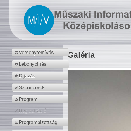
Versenyfelhívás
Galéria
Lebonyolítás
Díjazás
Szponzorok
Program
Regisztráció
Programbizottság