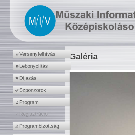
Versenyfelhívás
Galéria
Lebonyolítás
Díjazás
Szponzorok
Program
Regisztráció
Programbizottság