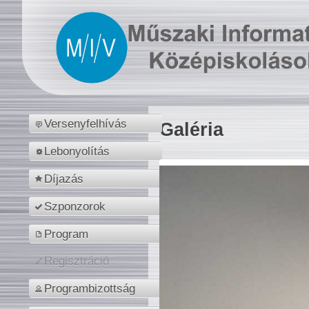
Versenyfelhívás
Galéria
Lebonyolítás
Díjazás
Szponzorok
Program
Regisztráció
Programbizottság