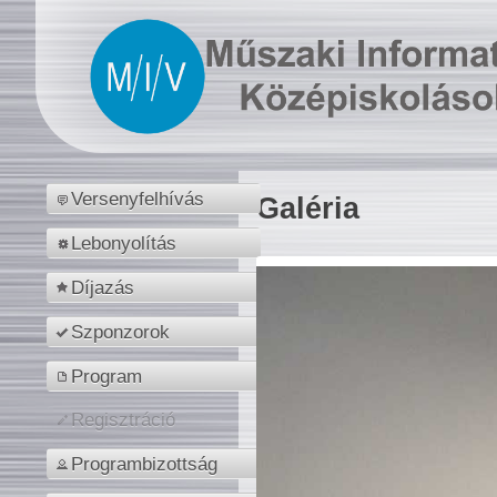
Versenyfelhívás
Galéria
Lebonyolítás
Díjazás
Szponzorok
Program
Regisztráció
Programbizottság