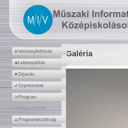
Versenyfelhívás
Galéria
Lebonyolítás
Díjazás
Szponzorok
Program
Regisztráció
Programbizottság