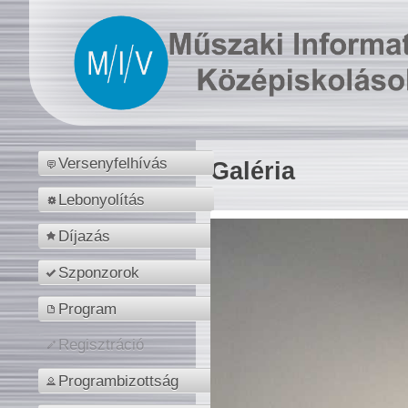
Versenyfelhívás
Galéria
Lebonyolítás
Díjazás
Szponzorok
Program
Regisztráció
Programbizottság