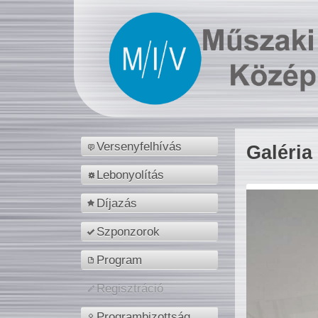
Versenyfelhívás
Galéria
Lebonyolítás
Díjazás
Szponzorok
Program
Regisztráció
Programbizottság