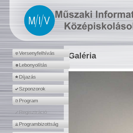
Versenyfelhívás
Galéria
Lebonyolítás
Díjazás
Szponzorok
Program
Regisztráció
Programbizottság