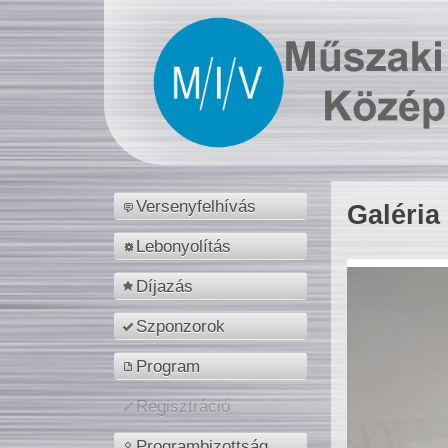
Versenyfelhívás
Galéria
Lebonyolítás
Díjazás
Szponzorok
Program
Regisztráció
Programbizottság