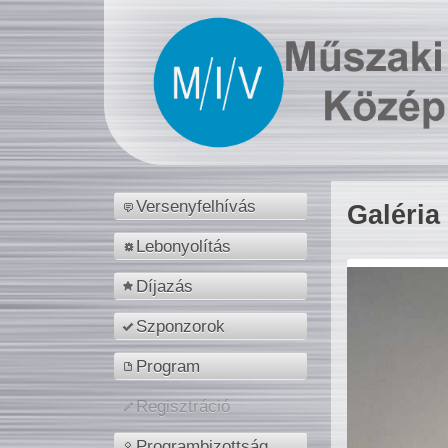
Versenyfelhívás
Galéria
Lebonyolítás
Díjazás
Szponzorok
Program
Regisztráció
Programbizottság