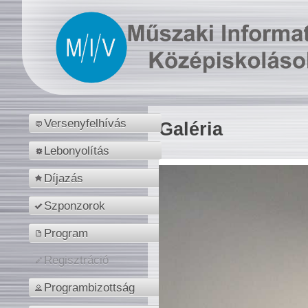
Versenyfelhívás
Galéria
Lebonyolítás
Díjazás
Szponzorok
Program
Regisztráció
Programbizottság