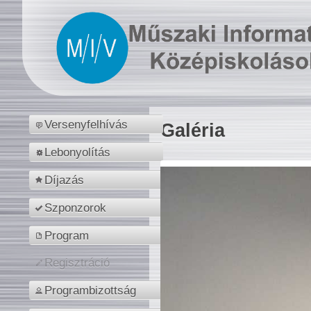
Versenyfelhívás
Galéria
Lebonyolítás
Díjazás
Szponzorok
Program
Regisztráció
Programbizottság