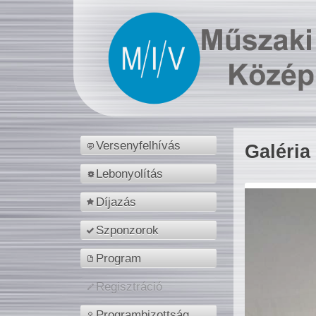
Versenyfelhívás
Galéria
Lebonyolítás
Díjazás
Szponzorok
Program
Regisztráció
Programbizottság