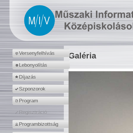
Versenyfelhívás
Galéria
Lebonyolítás
Díjazás
Szponzorok
Program
Regisztráció
Programbizottság