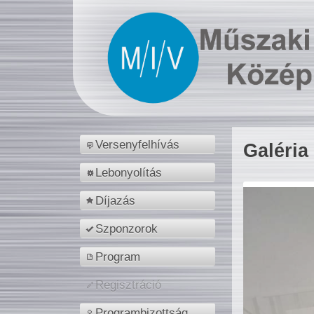
Versenyfelhívás
Galéria
Lebonyolítás
Díjazás
Szponzorok
Program
Regisztráció
Programbizottság