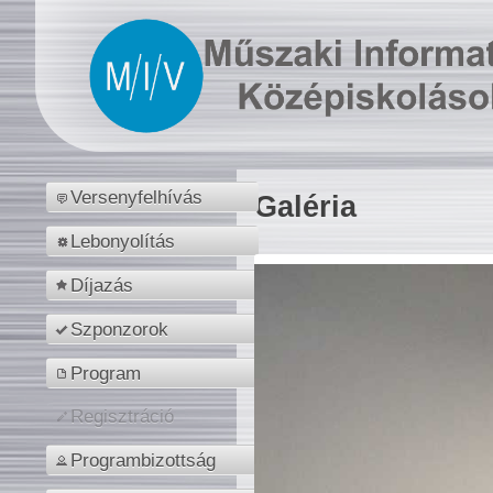
Versenyfelhívás
Galéria
Lebonyolítás
Díjazás
Szponzorok
Program
Regisztráció
Programbizottság