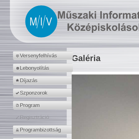
Versenyfelhívás
Galéria
Lebonyolítás
Díjazás
Szponzorok
Program
Regisztráció
Programbizottság