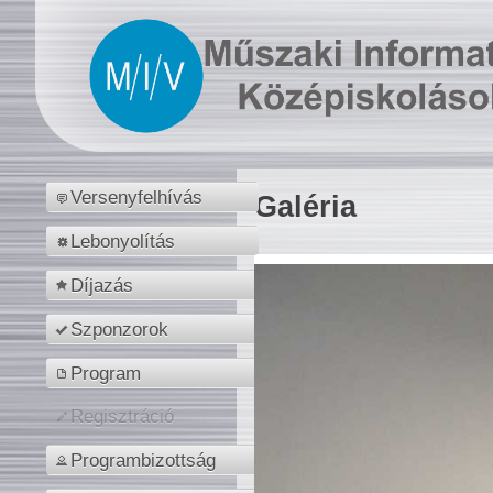
Versenyfelhívás
Galéria
Lebonyolítás
Díjazás
Szponzorok
Program
Regisztráció
Programbizottság