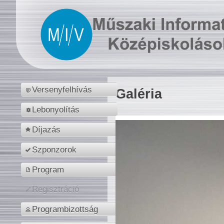
Versenyfelhívás
Galéria
Lebonyolítás
Díjazás
Szponzorok
Program
Regisztráció
Programbizottság