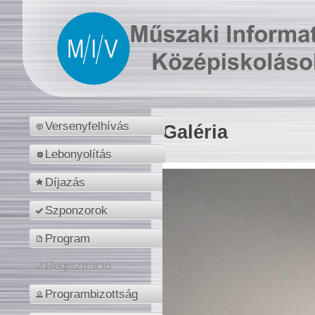
Versenyfelhívás
Galéria
Lebonyolítás
Díjazás
Szponzorok
Program
Regisztráció
Programbizottság