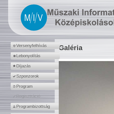
Versenyfelhívás
Galéria
Lebonyolítás
Díjazás
Szponzorok
Program
Regisztráció
Programbizottság