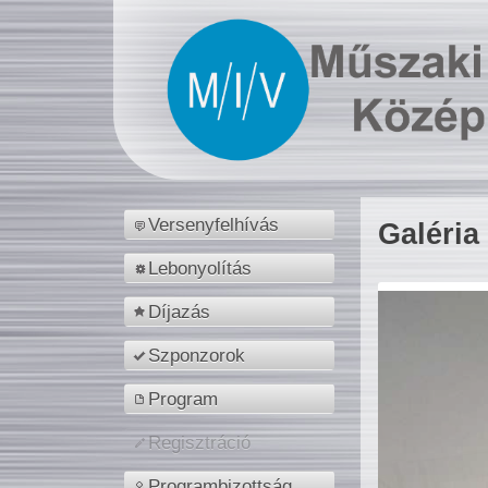
Versenyfelhívás
Galéria
Lebonyolítás
Díjazás
Szponzorok
Program
Regisztráció
Programbizottság