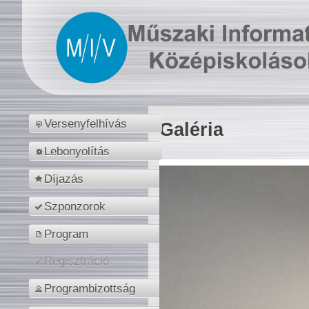
Versenyfelhívás
Galéria
Lebonyolítás
Díjazás
Szponzorok
Program
Regisztráció
Programbizottság