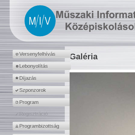
Versenyfelhívás
Galéria
Lebonyolítás
Díjazás
Szponzorok
Program
Regisztráció
Programbizottság