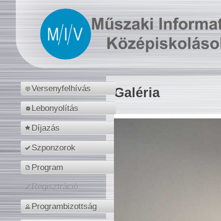
Versenyfelhívás
Galéria
Lebonyolítás
Díjazás
Szponzorok
Program
Regisztráció
Programbizottság