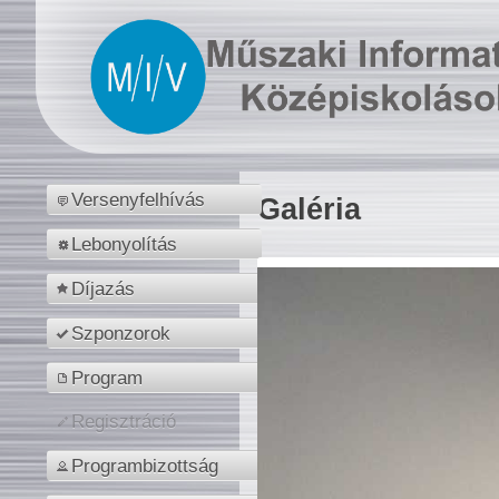
Versenyfelhívás
Galéria
Lebonyolítás
Díjazás
Szponzorok
Program
Regisztráció
Programbizottság