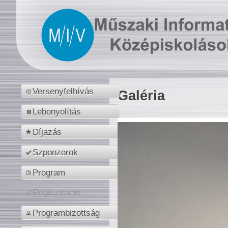
Versenyfelhívás
Galéria
Lebonyolítás
Díjazás
Szponzorok
Program
Regisztráció
Programbizottság