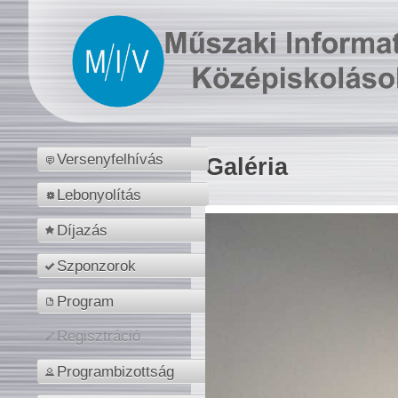
Versenyfelhívás
Galéria
Lebonyolítás
Díjazás
Szponzorok
Program
Regisztráció
Programbizottság