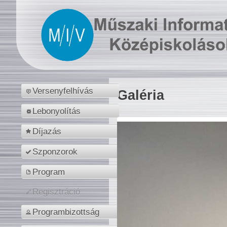
Versenyfelhívás
Galéria
Lebonyolítás
Díjazás
Szponzorok
Program
Regisztráció
Programbizottság