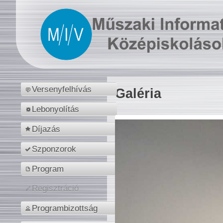
Versenyfelhívás
Galéria
Lebonyolítás
Díjazás
Szponzorok
Program
Regisztráció
Programbizottság