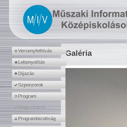
Versenyfelhívás
Galéria
Lebonyolítás
Díjazás
Szponzorok
Program
Regisztráció
Programbizottság