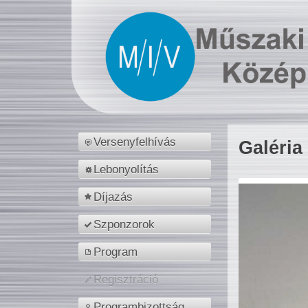
Versenyfelhívás
Galéria
Lebonyolítás
Díjazás
Szponzorok
Program
Regisztráció
Programbizottság