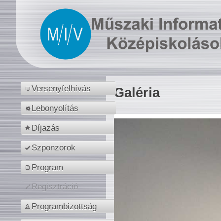
Versenyfelhívás
Galéria
Lebonyolítás
Díjazás
Szponzorok
Program
Regisztráció
Programbizottság