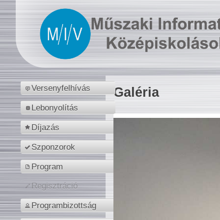
Versenyfelhívás
Galéria
Lebonyolítás
Díjazás
Szponzorok
Program
Regisztráció
Programbizottság