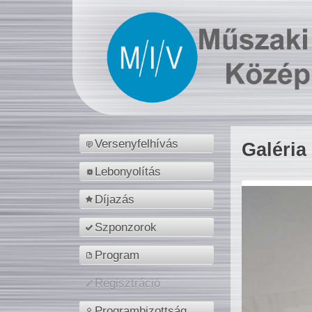
Versenyfelhívás
Galéria
Lebonyolítás
Díjazás
Szponzorok
Program
Regisztráció
Programbizottság